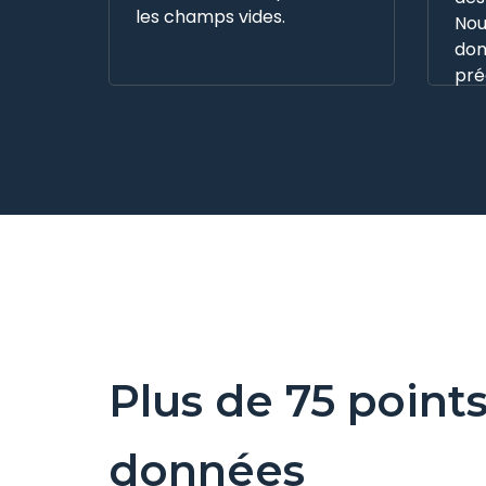
les champs vides.
Nou
don
pré
Plus de 75 point
données