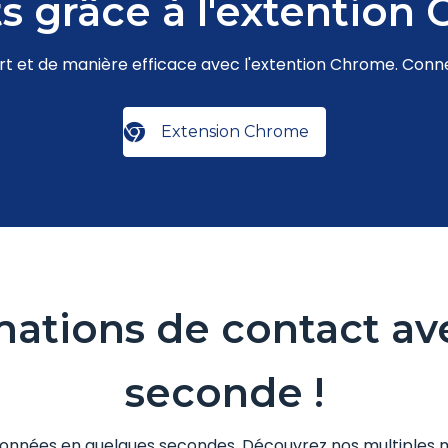
ts grâce à l'extentio
rt et de manière efficace avec l'extention Chrome. Conne
Extension Chrome
mations de contact a
seconde !
données en quelques
secondes. Découvrez nos multiples m