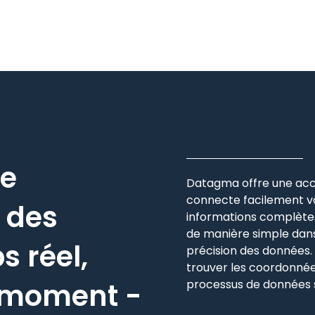
re
Datagma offre une
acc
connecte facilement vo
 des
informations complètes
de manière simple dans 
 réel,
précision des données. 
trouver les coordonné
t moment -
processus de données s